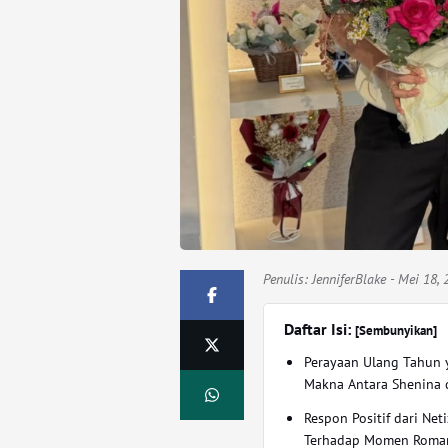
Penulis:
JenniferBlake
- Mei 18, 
Daftar Isi:
[Sembunyikan]
Perayaan Ulang Tahun
Makna Antara Shenina
Respon Positif dari Net
Terhadap Momen Roman