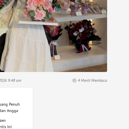
2026 9:48 am
4 Menit Membaca
 yang Penuh
 dan Angga
izen
tis Ini