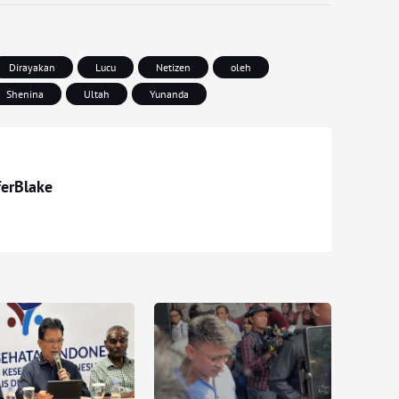
Dirayakan
Lucu
Netizen
oleh
Shenina
Ultah
Yunanda
ferBlake