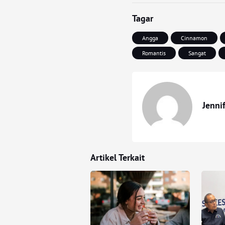
Tagar
Angga
Cinnamon
Romantis
Sangat
Jenni
Artikel Terkait