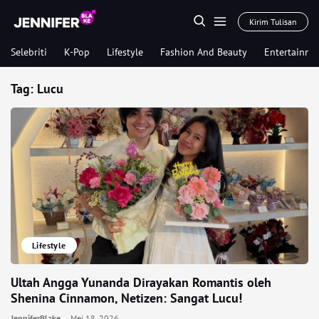
Kirim Tulisan
Selebriti
K-Pop
Lifestyle
Fashion And Beauty
Entertainme
Tag:
Lucu
Lifestyle
Ultah Angga Yunanda Dirayakan Romantis oleh
Shenina Cinnamon, Netizen: Sangat Lucu!
JenniferBlake
Mei 18, 2026