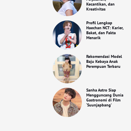
Kecantikan, dan
Kreativitas
Profil Lengkap
Haechan NCT: Karier,
Bakat, dan Fakta
Menarik
Rekomendasi Model
Baju Kebaya Anak
Perempuan Terbaru
Sanha Astro Siap
Mengguncang Dunia
Gastronomi di Film
‘Suunjapbang’