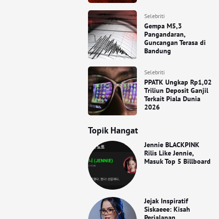
Selebriti
Gempa M5,3
Pangandaran,
Guncangan Terasa di
Bandung
Selebriti
PPATK Ungkap Rp1,02
Triliun Deposit Ganjil
Terkait Piala Dunia
2026
Topik Hangat
Jennie BLACKPINK
Rilis Like Jennie,
Masuk Top 5 Billboard
Jejak Inspiratif
Siskaeee: Kisah
Perjalanan,