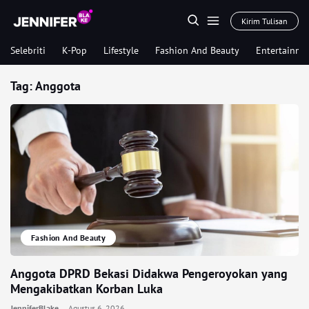
Kirim Tulisan
Selebriti
K-Pop
Lifestyle
Fashion And Beauty
Entertainme
Tag:
Anggota
Fashion And Beauty
Anggota DPRD Bekasi Didakwa Pengeroyokan yang
Mengakibatkan Korban Luka
JenniferBlake
Agustus 6, 2026