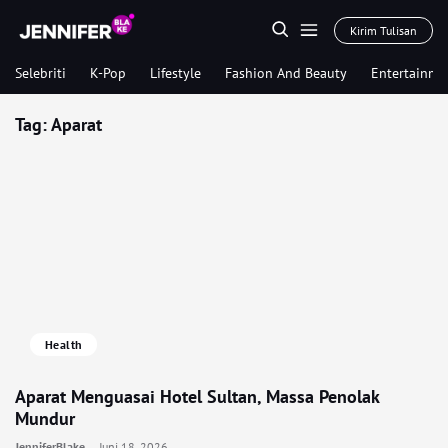
Kirim Tulisan
Selebriti
K-Pop
Lifestyle
Fashion And Beauty
Entertainme
Tag:
Aparat
Health
Aparat Menguasai Hotel Sultan, Massa Penolak
Mundur
JenniferBlake
Juni 18, 2026