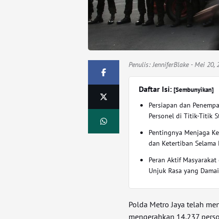
Penulis:
JenniferBlake
- Mei 20, 
Daftar Isi:
[Sembunyikan]
Persiapan dan Penemp
Personel di Titik-Titik S
Pentingnya Menjaga K
dan Ketertiban Selama
Peran Aktif Masyarakat
Unjuk Rasa yang Dama
Polda Metro Jaya telah m
mengerahkan 14.237 pers