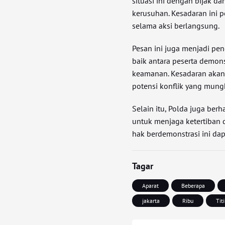
situasi ini dengan bijak d
kerusuhan. Kesadaran ini 
selama aksi berlangsung.
Pesan ini juga menjadi pe
baik antara peserta demon
keamanan. Kesadaran akan
potensi konflik yang mung
Selain itu, Polda juga ber
untuk menjaga ketertiban 
hak berdemonstrasi ini da
Tagar
Aparat
Beberapa
jakarta
Ribu
Tit