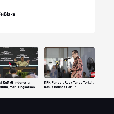
ferBlake
si RnD di Indonesia
KPK Panggil Rudy Tanoe Terkait
inim, Mari Tingkatkan
Kasus Bansos Hari Ini