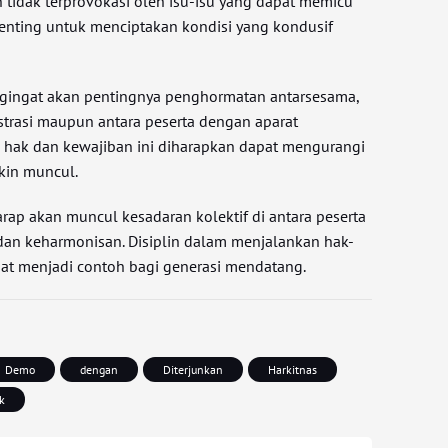
an tidak terprovokasi oleh isu-isu yang dapat memicu
penting untuk menciptakan kondisi yang kondusif
ngingat akan pentingnya penghormatan antarsesama,
strasi maupun antara peserta dengan aparat
 hak dan kewajiban ini diharapkan dapat mengurangi
kin muncul.
harap akan muncul kesadaran kolektif di antara peserta
dan keharmonisan. Disiplin dalam menjalankan hak-
pat menjadi contoh bagi generasi mendatang.
Demo
dengan
Diterjunkan
Harkitnas
ik