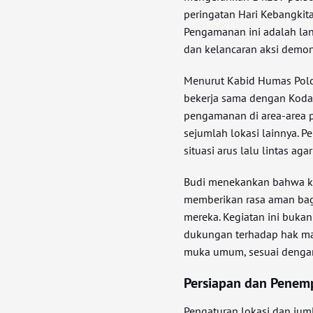
peringatan Hari Kebangkita
Pengamanan ini adalah la
dan kelancaran aksi demon
Menurut Kabid Humas Pold
bekerja sama dengan Koda
pengamanan di area-area 
sejumlah lokasi lainnya. 
situasi arus lalu lintas ag
Budi menekankan bahwa ke
memberikan rasa aman bag
mereka. Kegiatan ini buka
dukungan terhadap hak ma
muka umum, sesuai dengan
Persiapan dan Penempa
Pengaturan lokasi dan ju