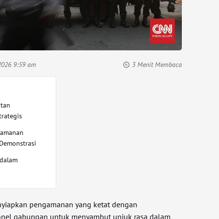
2026 9:59 am
3 Menit Membaca
atan
trategis
eamanan
 Demonstrasi
 dalam
i
enyiapkan pengamanan yang ketat dengan
onel gabungan untuk menyambut unjuk rasa dalam