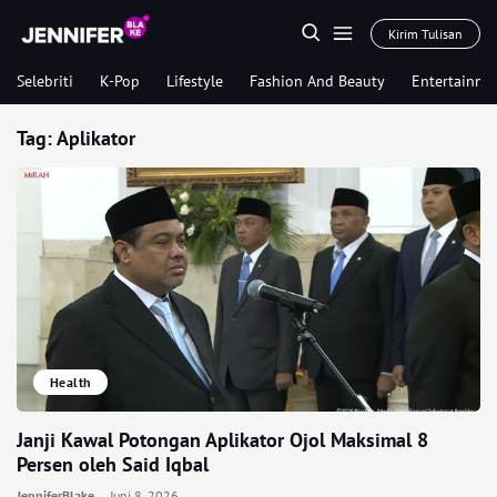
Kirim Tulisan
Selebriti
K-Pop
Lifestyle
Fashion And Beauty
Entertainme
Tag:
Aplikator
Health
Janji Kawal Potongan Aplikator Ojol Maksimal 8
Persen oleh Said Iqbal
JenniferBlake
Juni 8, 2026