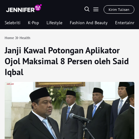
Kirim Tulisan
Selebriti
K-Pop
Lifestyle
Fashion And Beauty
Entertainme
Home
Health
Janji Kawal Potongan Aplikator
Ojol Maksimal 8 Persen oleh Said
Iqbal