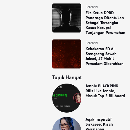
Selebriti
Eks Ketua DPRD
Ponorogo Ditentukan
Sebagai Tersangka
Kasus Korupsi
Tunjangan Perumahan
Selebriti
Kebakaran SD di
Srengseng Sawah
Jaksel, 17 Mobil
Pemadam Dikerahkan
Topik Hangat
Jennie BLACKPINK
Rilis Like Jennie,
Masuk Top 5 Billboard
Jejak Inspiratif
Siskaeee: Kisah
Perjalanan,