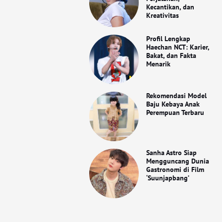
Kecantikan, dan
Kreativitas
Profil Lengkap
Haechan NCT: Karier,
Bakat, dan Fakta
Menarik
Rekomendasi Model
Baju Kebaya Anak
Perempuan Terbaru
Sanha Astro Siap
Mengguncang Dunia
Gastronomi di Film
‘Suunjapbang’