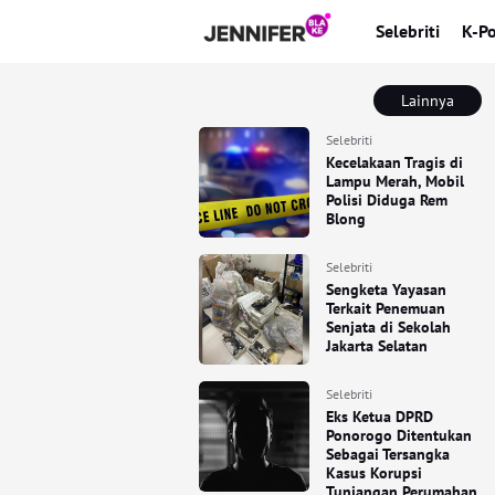
Selebriti
K-P
Lainnya
Selebriti
Kecelakaan Tragis di
Lampu Merah, Mobil
Polisi Diduga Rem
Blong
Selebriti
Sengketa Yayasan
Terkait Penemuan
Senjata di Sekolah
Jakarta Selatan
Selebriti
Eks Ketua DPRD
Ponorogo Ditentukan
Sebagai Tersangka
Kasus Korupsi
Tunjangan Perumahan