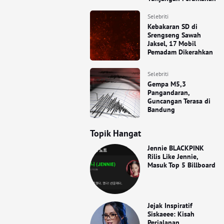
Selebriti
Kebakaran SD di
Srengseng Sawah
Jaksel, 17 Mobil
Pemadam Dikerahkan
Selebriti
Gempa M5,3
Pangandaran,
Guncangan Terasa di
Bandung
Topik Hangat
Jennie BLACKPINK
Rilis Like Jennie,
Masuk Top 5 Billboard
Jejak Inspiratif
Siskaeee: Kisah
Perjalanan,