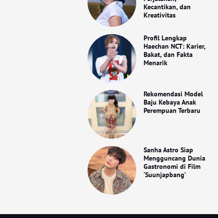
Kecantikan, dan
Kreativitas
Profil Lengkap
Haechan NCT: Karier,
Bakat, dan Fakta
Menarik
Rekomendasi Model
Baju Kebaya Anak
Perempuan Terbaru
Sanha Astro Siap
Mengguncang Dunia
Gastronomi di Film
‘Suunjapbang’