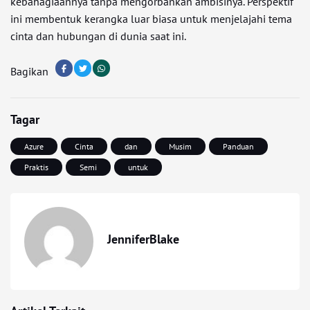
kebahagiaannya tanpa mengorbankan ambisinya. Perspektif
ini membentuk kerangka luar biasa untuk menjelajahi tema
cinta dan hubungan di dunia saat ini.
Bagikan
Tagar
Azure
Cinta
dan
Musim
Panduan
Praktis
Semi
untuk
JenniferBlake