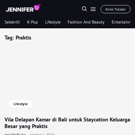
Kirim Tulisan
Selebriti
K-Pop
Lifestyle
Fashion And Beauty
Entertainme
Tag:
Praktis
Lifestyle
Vila Delapan Kamar di Bali untuk Staycation Keluarga
Besar yang Praktis
JenniferBlake
Agustus 1, 2026