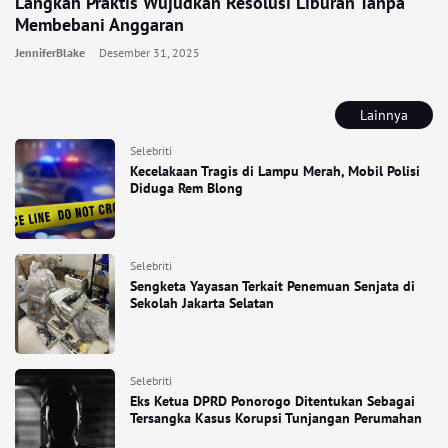
Langkah Praktis Wujudkan Resolusi Liburan Tanpa
Membebani Anggaran
JenniferBlake
Desember 31, 2025
Lainnya
Selebriti
Kecelakaan Tragis di Lampu Merah, Mobil Polisi
Diduga Rem Blong
Selebriti
Sengketa Yayasan Terkait Penemuan Senjata di
Sekolah Jakarta Selatan
Selebriti
Eks Ketua DPRD Ponorogo Ditentukan Sebagai
Tersangka Kasus Korupsi Tunjangan Perumahan