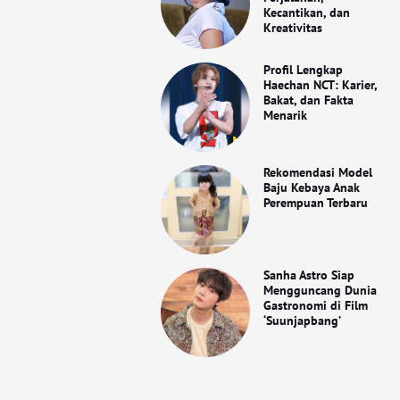
Kecantikan, dan
Kreativitas
Profil Lengkap
Haechan NCT: Karier,
Bakat, dan Fakta
Menarik
Rekomendasi Model
Baju Kebaya Anak
Perempuan Terbaru
Sanha Astro Siap
Mengguncang Dunia
Gastronomi di Film
‘Suunjapbang’