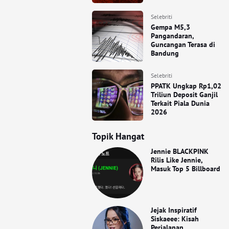
Selebriti
Gempa M5,3
Pangandaran,
Guncangan Terasa di
Bandung
Selebriti
PPATK Ungkap Rp1,02
Triliun Deposit Ganjil
Terkait Piala Dunia
2026
Topik Hangat
Jennie BLACKPINK
Rilis Like Jennie,
Masuk Top 5 Billboard
Jejak Inspiratif
Siskaeee: Kisah
Perjalanan,