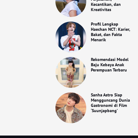
Kecantikan, dan
Kreativitas
Profil Lengkap
Haechan NCT: Karier,
Bakat, dan Fakta
Menarik
Rekomendasi Model
Baju Kebaya Anak
Perempuan Terbaru
Sanha Astro Siap
Mengguncang Dunia
Gastronomi di Film
‘Suunjapbang’