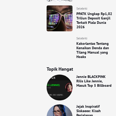
Selebriti
PPATK Ungkap Rp1,02
Triliun Deposit Ganjil
Terkait Piala Dunia
2026
Selebriti
Kakorlantas Tentang
Kenaikan Denda dan
Tilang Manual yang
Hoaks
Topik Hangat
Jennie BLACKPINK
Rilis Like Jennie,
Masuk Top 5 Billboard
Jejak Inspiratif
Siskaeee: Kisah
Perjalanan,