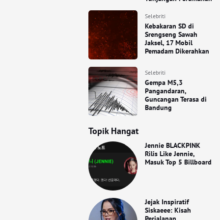
Selebriti
Kebakaran SD di
Srengseng Sawah
Jaksel, 17 Mobil
Pemadam Dikerahkan
Selebriti
Gempa M5,3
Pangandaran,
Guncangan Terasa di
Bandung
Topik Hangat
Jennie BLACKPINK
Rilis Like Jennie,
Masuk Top 5 Billboard
Jejak Inspiratif
Siskaeee: Kisah
Perjalanan,