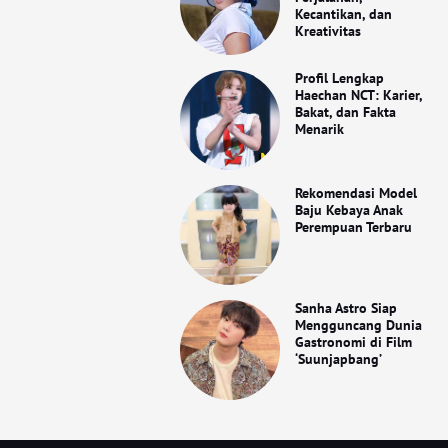
Kecantikan, dan
Kreativitas
Profil Lengkap
Haechan NCT: Karier,
Bakat, dan Fakta
Menarik
Rekomendasi Model
Baju Kebaya Anak
Perempuan Terbaru
Sanha Astro Siap
Mengguncang Dunia
Gastronomi di Film
‘Suunjapbang’