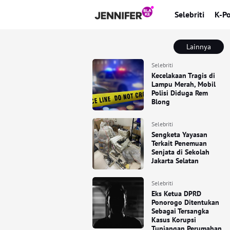
Selebriti
K-P
Lainnya
Selebriti
Kecelakaan Tragis di
Lampu Merah, Mobil
Polisi Diduga Rem
Blong
Selebriti
Sengketa Yayasan
Terkait Penemuan
Senjata di Sekolah
Jakarta Selatan
Selebriti
Eks Ketua DPRD
Ponorogo Ditentukan
Sebagai Tersangka
Kasus Korupsi
Tunjangan Perumahan