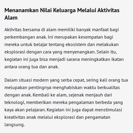
Menanamkan Nilai Keluarga Melalui Aktivitas
Alam
Aktivitas bersama di alam memiliki banyak manfaat bagi
perkembangan anak. Ini merupakan kesempatan bagi
mereka untuk belajar tentang ekosistem dan melakukan
eksplorasi dengan cara yang menyenangkan. Selain itu,
kegiatan ini juga bisa menjadi sarana meningkatkan ikatan
antara orang tua dan anak.
Dalam situasi modern yang serba cepat, sering kali orang tua
melupakan pentingnya menghabiskan waktu berkualitas
dengan anak. Kembali ke alam, sejenak menjauh dari
teknologi, memberikan mereka pengalaman berbeda yang
kaya akan pelajaran. Kegiatan ini juga dapat menstimulasi
kreativitas anak melalui eksplorasi dan pengamatan
langsung.