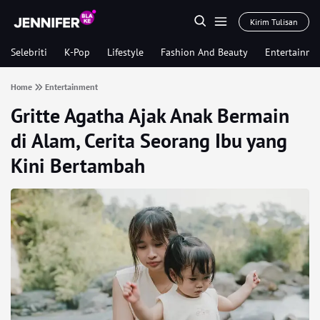
Kirim Tulisan
Selebriti
K-Pop
Lifestyle
Fashion And Beauty
Entertainme
Home
Entertainment
Gritte Agatha Ajak Anak Bermain
di Alam, Cerita Seorang Ibu yang
Kini Bertambah