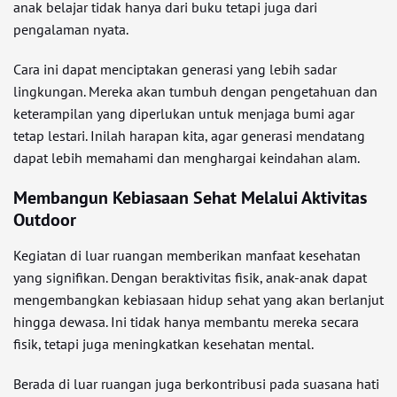
anak belajar tidak hanya dari buku tetapi juga dari
pengalaman nyata.
Cara ini dapat menciptakan generasi yang lebih sadar
lingkungan. Mereka akan tumbuh dengan pengetahuan dan
keterampilan yang diperlukan untuk menjaga bumi agar
tetap lestari. Inilah harapan kita, agar generasi mendatang
dapat lebih memahami dan menghargai keindahan alam.
Membangun Kebiasaan Sehat Melalui Aktivitas
Outdoor
Kegiatan di luar ruangan memberikan manfaat kesehatan
yang signifikan. Dengan beraktivitas fisik, anak-anak dapat
mengembangkan kebiasaan hidup sehat yang akan berlanjut
hingga dewasa. Ini tidak hanya membantu mereka secara
fisik, tetapi juga meningkatkan kesehatan mental.
Berada di luar ruangan juga berkontribusi pada suasana hati