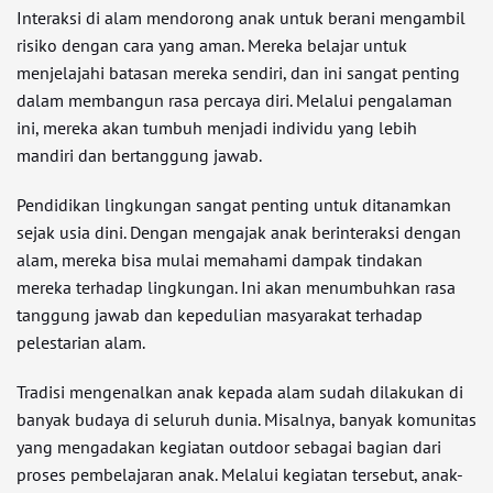
Interaksi di alam mendorong anak untuk berani mengambil
risiko dengan cara yang aman. Mereka belajar untuk
menjelajahi batasan mereka sendiri, dan ini sangat penting
dalam membangun rasa percaya diri. Melalui pengalaman
ini, mereka akan tumbuh menjadi individu yang lebih
mandiri dan bertanggung jawab.
Pendidikan lingkungan sangat penting untuk ditanamkan
sejak usia dini. Dengan mengajak anak berinteraksi dengan
alam, mereka bisa mulai memahami dampak tindakan
mereka terhadap lingkungan. Ini akan menumbuhkan rasa
tanggung jawab dan kepedulian masyarakat terhadap
pelestarian alam.
Tradisi mengenalkan anak kepada alam sudah dilakukan di
banyak budaya di seluruh dunia. Misalnya, banyak komunitas
yang mengadakan kegiatan outdoor sebagai bagian dari
proses pembelajaran anak. Melalui kegiatan tersebut, anak-