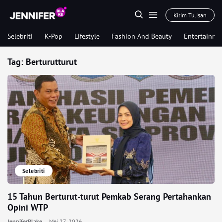
Kirim Tulisan
Selebriti
K-Pop
Lifestyle
Fashion And Beauty
Entertainme
Tag:
Berturutturut
Selebriti
15 Tahun Berturut-turut Pemkab Serang Pertahankan
Opini WTP
JenniferBlake
Mei 27, 2026