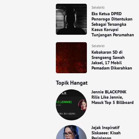
Selebriti
Eks Ketua DPRD
Ponorogo Ditentukan
Sebagai Tersangka
Kasus Korupsi
Tunjangan Perumahan
Selebriti
Kebakaran SD di
Srengseng Sawah
Jaksel, 17 Mobil
Pemadam Dikerahkan
Topik Hangat
Jennie BLACKPINK
Rilis Like Jennie,
Masuk Top 5 Billboard
Jejak Inspiratif
Siskaeee: Kisah
Perjalanan,