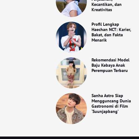
Kecantikan, dan
Kreativitas
Profil Lengkap
Haechan NCT: Karier,
Bakat, dan Fakta
Menarik
Rekomendasi Model
Baju Kebaya Anak
Perempuan Terbaru
Sanha Astro Siap
Mengguncang Dunia
Gastronomi di Film
‘Suunjapbang’