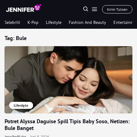
Kirim Tulisan
Selebriti
K-Pop
Lifestyle
Fashion And Beauty
Entertainme
Tag:
Bule
Lifestyle
Potret Alyssa Daguise Spill Tipis Baby Soso, Netizen:
Bule Banget
JenniferBlake
Juni 8, 2026