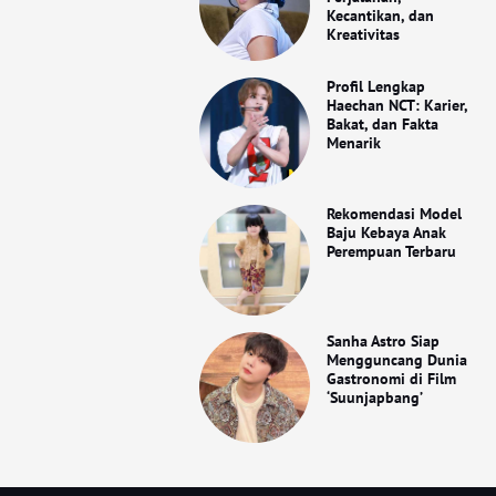
Kecantikan, dan
Kreativitas
Profil Lengkap
Haechan NCT: Karier,
Bakat, dan Fakta
Menarik
Rekomendasi Model
Baju Kebaya Anak
Perempuan Terbaru
Sanha Astro Siap
Mengguncang Dunia
Gastronomi di Film
‘Suunjapbang’