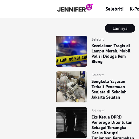
Selebriti
K-P
Lainnya
Selebriti
Kecelakaan Tragis di
Lampu Merah, Mobil
Polisi Diduga Rem
Blong
Selebriti
Sengketa Yayasan
Terkait Penemuan
Senjata di Sekolah
Jakarta Selatan
Selebriti
Eks Ketua DPRD
Ponorogo Ditentukan
Sebagai Tersangka
Kasus Korupsi
Tunjangan Perumahan