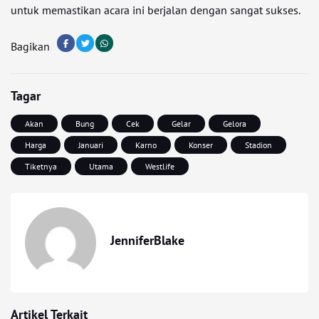
untuk memastikan acara ini berjalan dengan sangat sukses.
Bagikan
Tagar
Akan
Bung
Cek
Gelar
Gelora
Harga
Januari
Karno
Konser
Stadion
Tiketnya
Utama
Westlife
JenniferBlake
Artikel Terkait