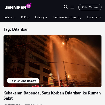
Kirim Tulisan
Selebriti
K-Pop
Lifestyle
Fashion And Beauty
Entertainme
Tag:
Dilarikan
Fashion And Beauty
Kebakaran Bapenda, Satu Korban Dilarikan ke Rumah
Sakit
JenniferBlake
Agustus 8, 2026