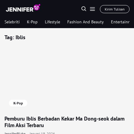
Kirim Tulisan
Selebriti
K-Pop
Lifestyle
Fashion And Beauty
Entertainme
Tag:
Iblis
K-Pop
Pemburu Iblis Berbadan Kekar Ma Dong-seok dalam
Film Aksi Terbaru
JenniferBlake
Januari 19, 2026