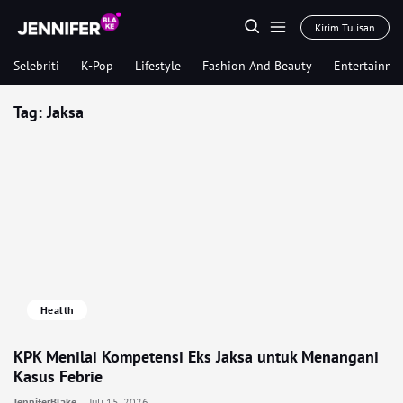
Kirim Tulisan
Selebriti
K-Pop
Lifestyle
Fashion And Beauty
Entertainme
Tag:
Jaksa
Health
KPK Menilai Kompetensi Eks Jaksa untuk Menangani
Kasus Febrie
JenniferBlake
Juli 15, 2026