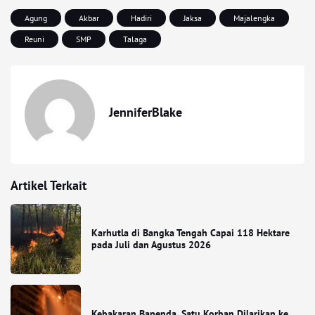
Agung
Akbar
Hadiri
Jaksa
Majalengka
Reuni
SMP
Talaga
JenniferBlake
Artikel Terkait
Karhutla di Bangka Tengah Capai 118 Hektare
pada Juli dan Agustus 2026
Kebakaran Bapenda, Satu Korban Dilarikan ke