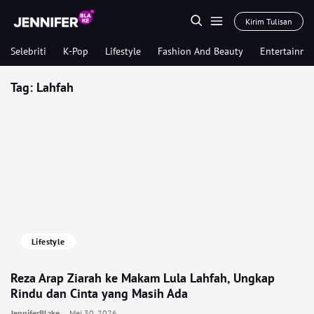
Kirim Tulisan
Selebriti
K-Pop
Lifestyle
Fashion And Beauty
Entertainme
Tag:
Lahfah
Lifestyle
Reza Arap Ziarah ke Makam Lula Lahfah, Ungkap
Rindu dan Cinta yang Masih Ada
JenniferBlake
Mei 30, 2026