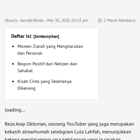
Penulis:
JenniferBlake
- Mei 30, 2026 10:13 pm
2 Menit Membaca
Daftar Isi:
[Sembunyikan]
Momen Ziarah yang Mengharukan
dan Personal
Respon Positif dari Netizen dan
Sahabat
Kisah Cinta yang Selamanya
Dikenang
loading…
Reza Arap Oktovian, seorang YouTuber yang juga merupakan
kekasih almarhumah selebgram Lula Lahfah, menunjukkan
betapa mendalamnya rasa kehilangan yang ia rasakan.