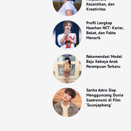
Kecantikan, dan
Kreativitas
Profil Lengkap
Haechan NCT: Karier,
Bakat, dan Fakta
Menarik
Rekomendasi Model
Baju Kebaya Anak
Perempuan Terbaru
Sanha Astro Siap
Mengguncang Dunia
Gastronomi di Film
‘Suunjapbang’