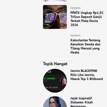
Selebriti
PPATK Ungkap Rp1,02
Triliun Deposit Ganjil
Terkait Piala Dunia
2026
Selebriti
Kakorlantas Tentang
Kenaikan Denda dan
Tilang Manual yang
Hoaks
Topik Hangat
Jennie BLACKPINK
Rilis Like Jennie,
Masuk Top 5 Billboard
Jejak Inspiratif
Siskaeee: Kisah
Perjalanan,