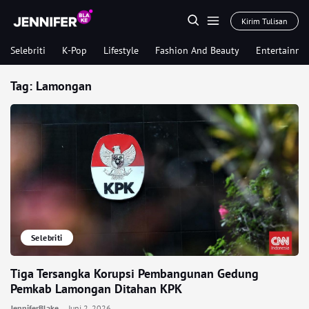
Kirim Tulisan
Selebriti
K-Pop
Lifestyle
Fashion And Beauty
Entertainme
Tag:
Lamongan
Selebriti
Tiga Tersangka Korupsi Pembangunan Gedung
Pemkab Lamongan Ditahan KPK
JenniferBlake
Juni 2, 2026