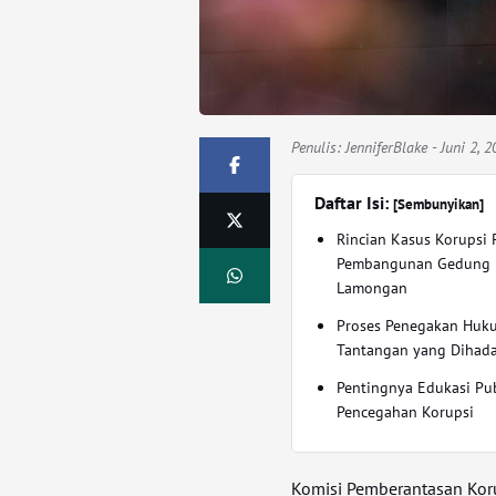
Penulis:
JenniferBlake
- Juni 2, 
Daftar Isi:
[Sembunyikan]
Rincian Kasus Korupsi 
Pembangunan Gedung
Lamongan
Proses Penegakan Huk
Tantangan yang Dihad
Pentingnya Edukasi Pu
Pencegahan Korupsi
Komisi Pemberantasan Koru