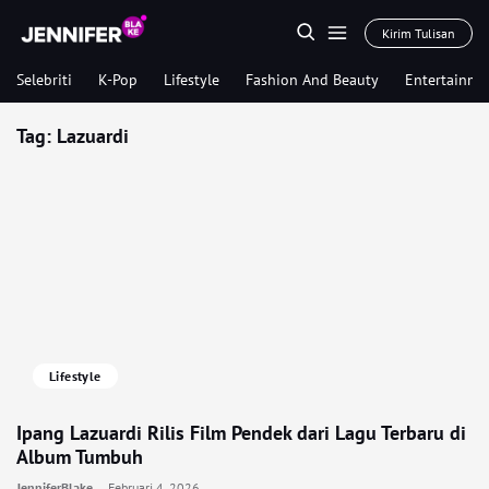
Kirim Tulisan
Selebriti
K-Pop
Lifestyle
Fashion And Beauty
Entertainme
Tag:
Lazuardi
Lifestyle
Ipang Lazuardi Rilis Film Pendek dari Lagu Terbaru di
Album Tumbuh
JenniferBlake
Februari 4, 2026