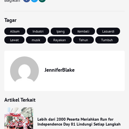
Tagar
Album
Industri
Ipang
Kembali
Lazuardi
Lewat
musik
Rayakan
Tahun
Tumbuh
JenniferBlake
Artikel Terkait
Lebih dari 2000 Peserta Meriahkan Run for
Independence Day 81 Lindungi Setiap Langkah