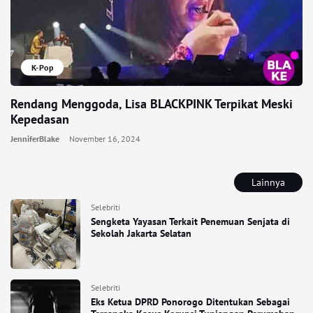
K-Pop
Rendang Menggoda, Lisa BLACKPINK Terpikat Meski
Kepedasan
JenniferBlake
November 16, 2024
Lainnya
Selebriti
Sengketa Yayasan Terkait Penemuan Senjata di
Sekolah Jakarta Selatan
Selebriti
Eks Ketua DPRD Ponorogo Ditentukan Sebagai