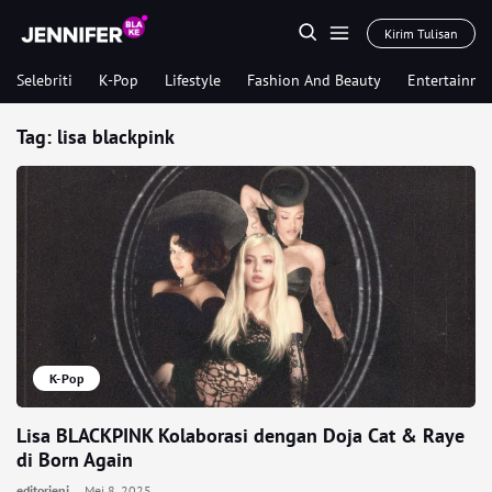
Kirim Tulisan
Selebriti
K-Pop
Lifestyle
Fashion And Beauty
Entertainme
Tag:
lisa blackpink
K-Pop
Lisa BLACKPINK Kolaborasi dengan Doja Cat & Raye
di Born Again
editorjeni
Mei 8, 2025