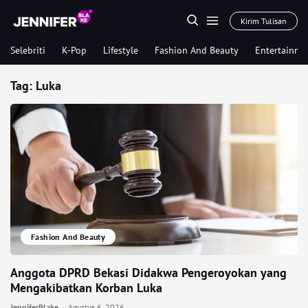
Kirim Tulisan
Selebriti
K-Pop
Lifestyle
Fashion And Beauty
Entertainme
Tag:
Luka
Fashion And Beauty
Anggota DPRD Bekasi Didakwa Pengeroyokan yang
Mengakibatkan Korban Luka
JenniferBlake
Agustus 6, 2026