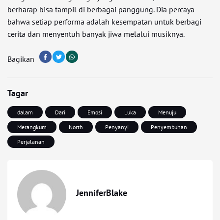
berharap bisa tampil di berbagai panggung. Dia percaya
bahwa setiap performa adalah kesempatan untuk berbagi
cerita dan menyentuh banyak jiwa melalui musiknya.
Bagikan
Tagar
dalam
Dari
Emosi
Luka
Menuju
Merangkum
North
Penyanyi
Penyembuhan
Perjalanan
JenniferBlake