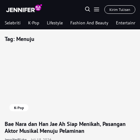
Kirim Tulisan
Selebriti
K-Pop
Lifestyle
Fashion And Beauty
Entertainme
Tag:
Menuju
K-Pop
Bae Nara dan Han Jae Ah Siap Menikah, Pasangan
Aktor Musikal Menuju Pelaminan
JenniferBlake
Juli 18, 2026