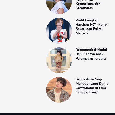
Kecantikan, dan
Kreativitas
Profil Lengkap
Haechan NCT: Karier,
Bakat, dan Fakta
Menarik
Rekomendasi Model
Baju Kebaya Anak
Perempuan Terbaru
Sanha Astro Siap
Mengguncang Dunia
Gastronomi di Film
‘Suunjapbang’