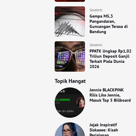
Selebriti
Gempa M5,3
Pangandaran,
Guncangan Terasa di
Bandung
Selebriti
PPATK Ungkap Rp1,02
Triliun Deposit Ganjil
Terkait Piala Dunia
2026
Topik Hangat
Jennie BLACKPINK
Rilis Like Jennie,
Masuk Top 5 Billboard
Jejak Inspiratif
Siskaeee: Kisah
Perjalanan,