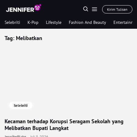
Kirim Tulisan
Selebriti
K-Pop
Lifestyle
Fashion And Beauty
Entertainme
Tag:
Melibatkan
Selebriti
Kecaman terhadap Korupsi Seragam Sekolah yang
Melibatkan Bupati Langkat
JenniferBlake
Juli 5, 2026