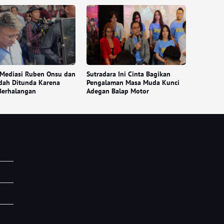
 Mediasi Ruben Onsu dan
Sutradara Ini Cinta Bagikan
dah Ditunda Karena
Pengalaman Masa Muda Kunci
Berhalangan
Adegan Balap Motor