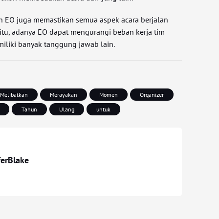
h EO juga memastikan semua aspek acara berjalan
 itu, adanya EO dapat mengurangi beban kerja tim
iliki banyak tanggung jawab lain.
Melibatkan
Merayakan
Momen
Organizer
Tahun
Ulang
untuk
ferBlake