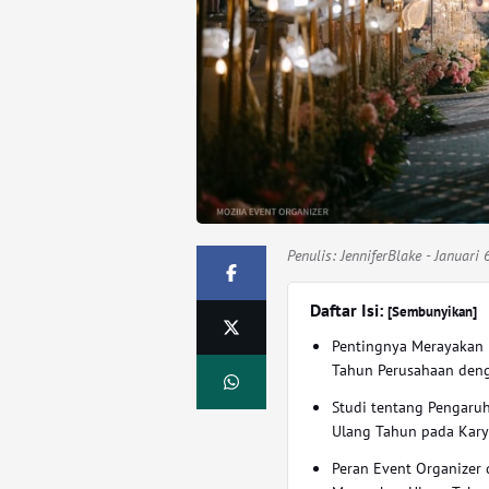
Penulis:
JenniferBlake
- Januari 
Daftar Isi:
[Sembunyikan]
Pentingnya Merayakan
Tahun Perusahaan deng
Studi tentang Pengaru
Ulang Tahun pada Kar
Peran Event Organizer