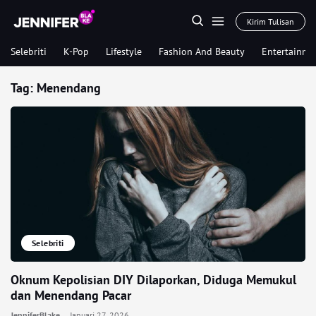
Kirim Tulisan
Selebriti
K-Pop
Lifestyle
Fashion And Beauty
Entertainme
Tag:
Menendang
Selebriti
Oknum Kepolisian DIY Dilaporkan, Diduga Memukul
dan Menendang Pacar
JenniferBlake
Januari 27, 2026