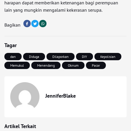
harapan dapat memberikan ketenangan bagi perempuan
lain yang mungkin mengalami kekerasan serupa.
Bagikan
Tagar
dan
Diduga
Dilaporkan
DIY
Kepolisian
Memukul
Menendang
Oknum
Pacar
JenniferBlake
Artikel Terkait