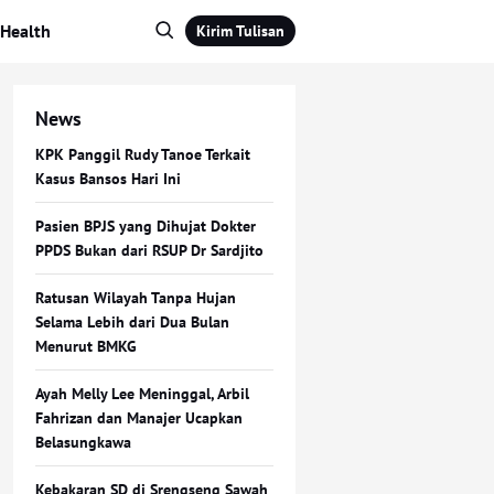
Health
Kirim Tulisan
News
KPK Panggil Rudy Tanoe Terkait
Kasus Bansos Hari Ini
Pasien BPJS yang Dihujat Dokter
PPDS Bukan dari RSUP Dr Sardjito
Ratusan Wilayah Tanpa Hujan
Selama Lebih dari Dua Bulan
Menurut BMKG
Ayah Melly Lee Meninggal, Arbil
Fahrizan dan Manajer Ucapkan
Belasungkawa
Kebakaran SD di Srengseng Sawah