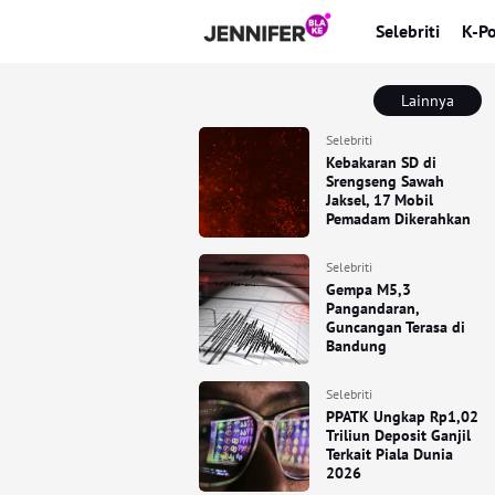
Selebriti
K-P
Lainnya
Selebriti
Kebakaran SD di
Srengseng Sawah
Jaksel, 17 Mobil
Pemadam Dikerahkan
Selebriti
Gempa M5,3
Pangandaran,
Guncangan Terasa di
Bandung
Selebriti
PPATK Ungkap Rp1,02
Triliun Deposit Ganjil
Terkait Piala Dunia
2026