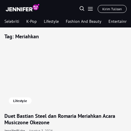
Kirim Tulisan
Selebriti
K-Pop
Lifestyle
Fashion And Beauty
Entertainme
Tag:
Meriahkan
Lifestyle
Duet Bastian Steel dan Romaria Meriahkan Acara
Musiczone Okezone
JenniferBlake
Agustus 3, 2026