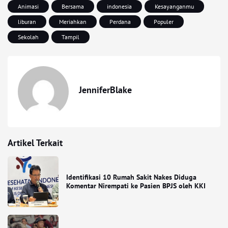
Animasi
Bersama
indonesia
Kesayanganmu
liburan
Meriahkan
Perdana
Populer
Sekolah
Tampil
JenniferBlake
Artikel Terkait
Identifikasi 10 Rumah Sakit Nakes Diduga
Komentar Nirempati ke Pasien BPJS oleh KKI