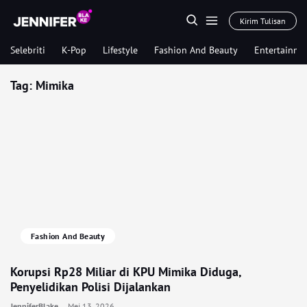
Kirim Tulisan
Selebriti
K-Pop
Lifestyle
Fashion And Beauty
Entertainme
Tag:
Mimika
Fashion And Beauty
Korupsi Rp28 Miliar di KPU Mimika Diduga,
Penyelidikan Polisi Dijalankan
JenniferBlake
Mei 13, 2026