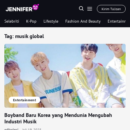
Kirim Tulisan
Selebriti
K-Pop
Lifestyle
Fashion And Beauty
Entertainme
Tag:
musik global
Entertainment
Boyband Baru Korea yang Mendunia Mengubah
Industri Musik
editorjeni
Juli 19, 2025