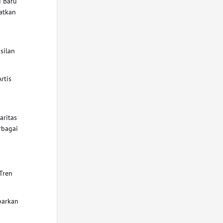
d Baru
atkan
g
silan
rtis
aritas
rbagai
Tren
barkan