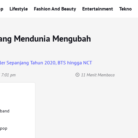
op
Lifestyle
Fashion And Beauty
Entertainment
Tekno
yang Mendunia Mengubah
5 7:01 pm
11 Menit Membaca
yband
-pop