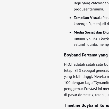
lagu yang catchy dan
produser ternama.
Tampilan Visual:
Pena
koreografi, menjadi 
Media Sosial dan Dig
memungkinkan boyba
seluruh dunia, memp
Boyband Pertama yang
H.O.T adalah salah satu b
tetapi BTS sebagai genera
yang lebih tinggi. Mereka
100 dengan lagu “Dynamite
penggemar. Prestasi ini m
di pasar domestik, tetapi ju
Timeline Boyband Korea