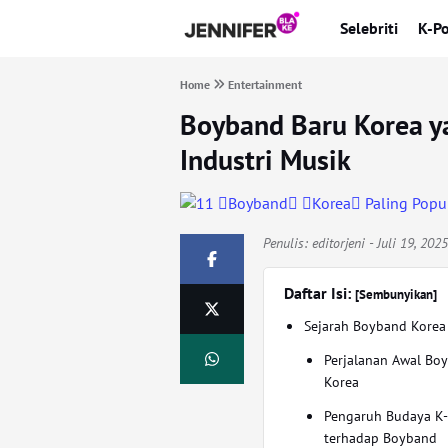
Selebriti
K-P
Home
Entertainment
Boyband Baru Korea 
Industri Musik
Penulis:
editorjeni
- Juli 19, 202
Daftar Isi:
[Sembunyikan]
Sejarah Boyband Korea
Perjalanan Awal Bo
Korea
Pengaruh Budaya K
terhadap Boyband