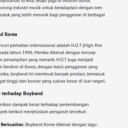
pularitas di Asia, tetapi juga di seluruh dunia.
rong industri musik untuk beradaptasi dengan tren
oduk yang lebih menarik bagi penggemar di berbagai
nd Korea
uri perhatian internasional adalah H.O.T (High-five
 pada tahun 1996. Mereka dikenal dengan konsep
n penampilan yang menarik. H.O.T juga menjadi
n fandom di Korea, dengan basis penggemar yang
ereka, boyband ini membuat banyak prestasi, termasuk
t tinggi dan konser yang sukses besar di luar negeri.
p terhadap Boyband
erikan dampak besar terhadap perkembangan
spek berikut menjelaskan pengaruh tersebut:
Berkualitas:
Boyband Korea dikenal dengan lagu-