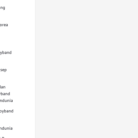
ang
orea
u
oyband
nsep
dan
oyband
endunia
Boyband
ndunia