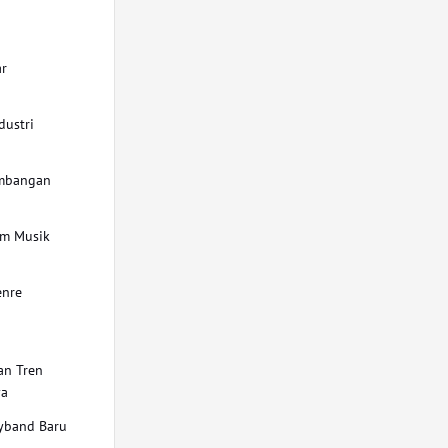
p
ar
dustri
embangan
am Musik
enre
an Tren
ya
yband Baru