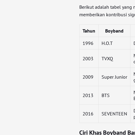
Berikut adalah tabel yan
memberikan kontribusi sig
Tahun
Boyband
1996
H.O.T
2003
TVXQ
2009
Super Junior
2013
BTS
2016
SEVENTEEN
Ciri Khas Boyband Ba