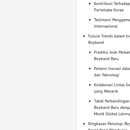
Kontribusi Terhada
Pariwisata Korea
Testimoni Penggem
Internasional
Future Trends dalam In
Boyband
Prediksi Arah Perk
Boyband Baru
Potensi Inovasi dal
dan Teknologi
Kolaborasi Lintas G
yang Menarik
Tabel Perbandingan
Boyband Baru deng
Musik Global Lainn
Ringkasan Penutup: Bo
Korea Yang Mendunia