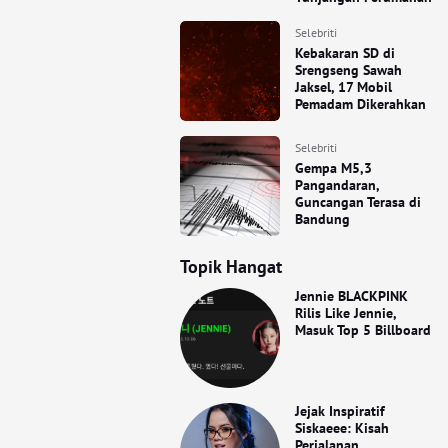
Selebriti
Kebakaran SD di
Srengseng Sawah
Jaksel, 17 Mobil
Pemadam Dikerahkan
Selebriti
Gempa M5,3
Pangandaran,
Guncangan Terasa di
Bandung
Topik Hangat
Jennie BLACKPINK
Rilis Like Jennie,
Masuk Top 5 Billboard
Jejak Inspiratif
Siskaeee: Kisah
Perjalanan,