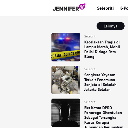
Selebriti
K-P
Lainnya
Selebriti
Kecelakaan Tragis di
Lampu Merah, Mobil
Polisi Diduga Rem
Blong
Selebriti
Sengketa Yayasan
Terkait Penemuan
Senjata di Sekolah
Jakarta Selatan
Selebriti
Eks Ketua DPRD
Ponorogo Ditentukan
Sebagai Tersangka
Kasus Korupsi
Tunjangan Perumahan