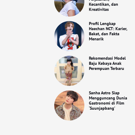
Kecantikan, dan
Kreativitas
Profil Lengkap
Haechan NCT: Karier,
Bakat, dan Fakta
Menarik
Rekomendasi Model
Baju Kebaya Anak
Perempuan Terbaru
Sanha Astro Siap
Mengguncang Dunia
Gastronomi di Film
‘Suunjapbang’