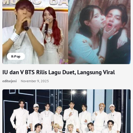
K-Pop
IU dan V BTS Rilis Lagu Duet, Langsung Viral
editorjeni
November 9, 2025