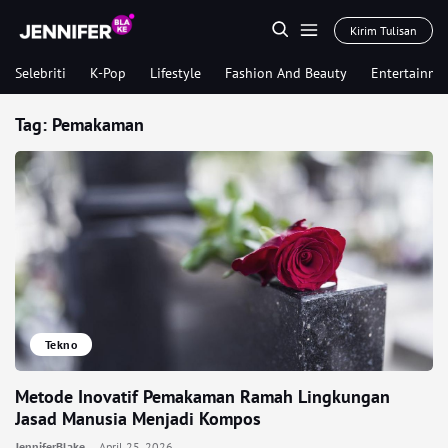
Kirim Tulisan
Selebriti
K-Pop
Lifestyle
Fashion And Beauty
Entertainme
Tag:
Pemakaman
Tekno
Metode Inovatif Pemakaman Ramah Lingkungan
Jasad Manusia Menjadi Kompos
JenniferBlake
April 25, 2026