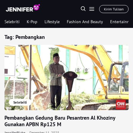
Kirim Tulisan
Selebriti
K-Pop
Lifestyle
Fashion And Beauty
Entertainme
Tag:
Pembangkan
Selebriti
Pembangkan Gedung Baru Pesantren Al Khoziny
Gunakan APBN Rp125 M
JenniferBlake
Desember 11, 2025